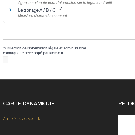
Agence nationale pour l'information sur le logement (Anil)
Le zonage A / B / C
Ministère chargé du logement
©
Direction de l'information légale et administrative
comarquage developpé par
kienso.fr
CARTE DYNAMIQUE
REJOI
Carte Aussac-Vadalle