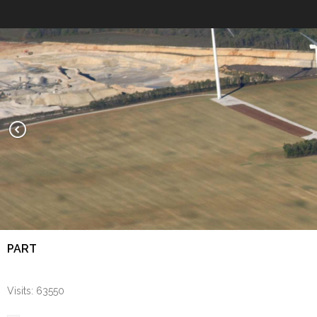
PART
Visits: 63550